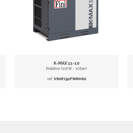
K-MAX 11-10
Rotativo (11kW - 10bar)
ref.
V60PJ92FNMA60