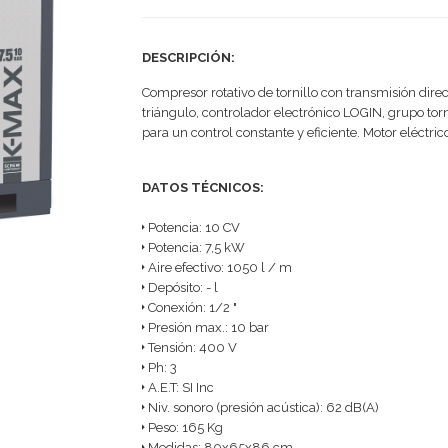
DESCRIPCIÓN:
Compresor rotativo de tornillo con transmisión direct
triángulo, controlador electrónico LOGIN, grupo torn
para un control constante y eficiente. Motor eléctri
DATOS TÉCNICOS:
Potencia: 10 CV
Potencia: 7,5 kW
Aire efectivo: 1050 l / m
Depósito: - l
Conexión: 1/2 "
Presión max.: 10 bar
Tensión: 400 V
Ph: 3
A.E.T: SI Inc
Niv. sonoro (presión acústica): 62 dB(A)
Peso: 165 Kg
Medidas: 80x65x86 cm