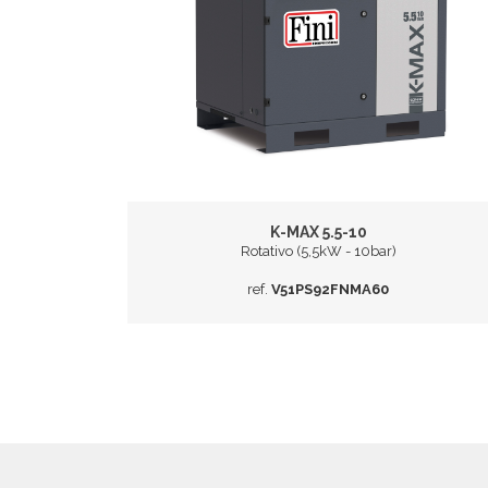
K-MAX 5.5-10
Rotativo (5,5kW - 10bar)
ref.
V51PS92FNMA60