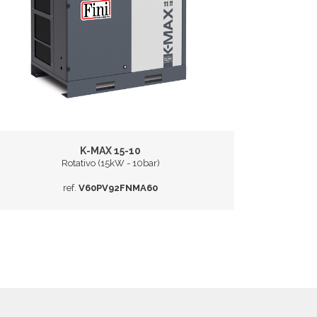
K-MAX 15-10
Rotativo (15kW - 10bar)
ref.
V60PV92FNMA60