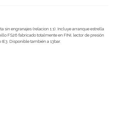
a sin engranajes (relacion 1:1). Incluye arranque estrella
illo FS26 fabricado totalmente en FINI, lector de presión
co IE3. Disponible también a 13bar.