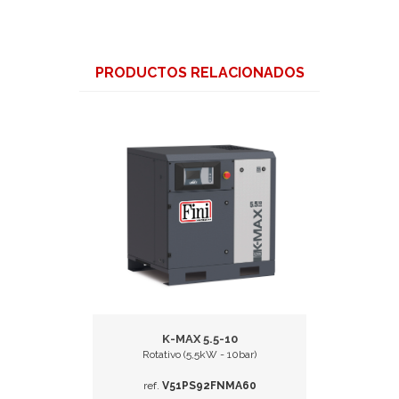
PRODUCTOS RELACIONADOS
K-MAX 5.5-10
ar)
Rotativo (5,5kW - 10bar)
Rot
A60
ref.
V51PS92FNMA60
ref