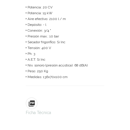
Potencia: 20 CV
Potencia: 15 kW
Aire efectivo: 2100 l / m
Depósito: - l
Conexión: 3/4 "
Presión max.: 10 bar
Secador frigorífico: Si Inc
Tensión: 400 V
Ph: 3
A.E.T: Si Inc
Niv. sonoro (presión acústica): 68 dB(A)
Peso: 250 Kg
Medidas: 136x70x100 cm
Ficha Técnica