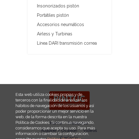
Insonorizados pistón
Portátiles pistón
Accesorios neumáticos
Airless y Turbinas
Línea DARI transmisión correa
Esta web utiliza cookies propias y de
terceros con la finalidad de analizar los
hábitos de navegación de los usuarios y así
poder proporcionar un mejor servicio en la
web, de la forma descrita en la nuestra
Política de Cookies. Si continua navegando,
Home
Productos
consideramos que acepta su uso. Para más
Alquiler / Ocasión
Vídeos
información o cambiar la configuración,
Contacto