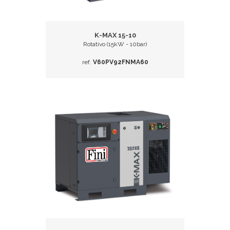
K-MAX 15-10
Rotativo (15kW - 10bar)
ref.
V60PV92FNMA60