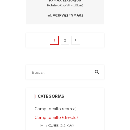
K-MAX 15-10-500
Rotativo (15kW - 10bar)
ref.
V83PV92FNMA01
1
2
CATEGORÍAS
Comp tornillo (correa)
Comp tornillo (directo)
Mini CUBE (2.2 kW)