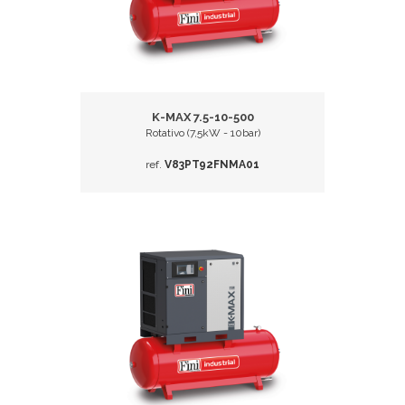
K-MAX 7.5-10-500
Rotativo (7,5kW - 10bar)
ref.
V83PT92FNMA01